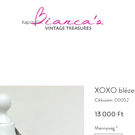
Kapcsolat
XOXO blézer 
Cikkszám: 00052
Ár
13 000 Ft
Mennyiség
*