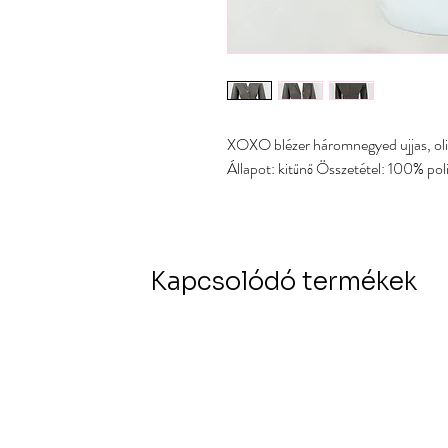
XOXO blézer háromnegyed ujjas, oli
Állapot: kitűnő Összetétel: 100% pol
Kapcsolódó termékek