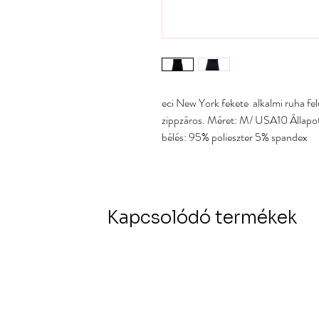
eci New York fekete alkalmi ruha felül 
zippzáros. Méret: M/ USA10 Állapot
bélés: 95% polieszter 5% spandex
Kapcsolódó termékek