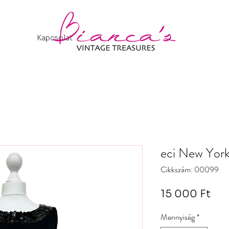
Kapcsolat
eci New York 
Cikkszám: 00099
Ár
15 000 Ft
Mennyiség
*