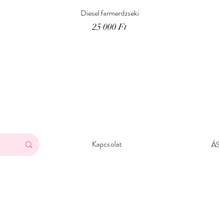
Diesel farmerdzseki
Ár
25 000 Ft
Kapcsolat
Á